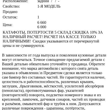
Расположение:
задний / / -
Свойство:
1-Я МОДЕЛЬ
Продано
Остаток:
1
6 660
Цена:
6 000
КАТАФОТЫ, ПОТЕРТОСТИ 5 СКЛАД СКИДКА 10% ЗА
НАЛИЧНЫЙ РАСЧЕТ! РАСЧЕТ НА КАССЕ ТОЛЬКО
НАЛИЧНЫМИ! Скидки указываются от перечеркнутой
цены и не суммируются.
В зависимости от года выпуска и поколения кузовные детали
могут отличаться. Точное совпадение предлагаемой детали с
Вашей деталью обязательно уточняйте у продавца. Обратите
внимание, что марка автомобиля с которого снята деталь
указана в объявлении.\n Предметом сделки является только
сам бампер без составных частей. Не гарантируется наличие,
целостность и работоспособность, различных крышек,
заглушек, ,брызговиков, жёсткостей, усилителей абсорберов
(пенопласта), противотуманных фар, указателей
(повторителей) поворота, подсветки номерного знака и их
креплений, лампочек, датчиков сонаров, частей их проводки
и разъёмов, омывателей фар и трубок к ним. Допускаются
различные повреждения - царапины, потёртости,