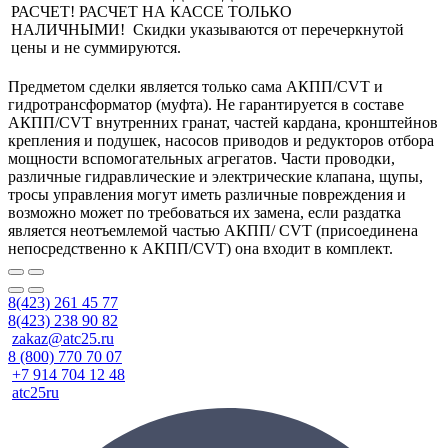
РАСЧЕТ! РАСЧЕТ НА КАССЕ ТОЛЬКО
НАЛИЧНЫМИ! Скидки указываются от перечеркнутой
цены и не суммируются.
Предметом сделки является только сама АКПП/CVT и
гидротрансформатор (муфта). Не гарантируется в составе
АКПП/CVT внутренних гранат, частей кардана, кронштейнов
крепления и подушек, насосов приводов и редукторов отбора
мощности вспомогательных агрегатов. Части проводки,
различные гидравлические и электрические клапана, щупы,
тросы управления могут иметь различные повреждения и
возможно может по требоваться их замена, если раздатка
является неотъемлемой частью АКПП/ CVT (присоединена
непосредственно к АКПП/CVT) она входит в комплект.
8(423) 261 45 77
8(423) 238 90 82
zakaz@atc25.ru
8 (800) 770 70 07
+7 914 704 12 48
atc25ru