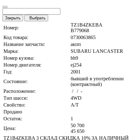
Закрыть
Выбрать
TZ1B4ZKEBA
Номер:
B779068
Код товара:
0730063865
Название запчасти:
акпп
Марка:
SUBARU LANCASTER
Номер кузова:
bh9
Номер двигателя:
ej254
Год:
2001
бывший в употреблении
Состояние:
(контрактный)
Расположение:
/ / -
Тип шасси:
4WD
Свойство:
A/T
Продано
Остаток:
1
50 700
Цена:
45 650
TZ1B4ZKEBA 3 СКЛАД СКИДКА 10% ЗА НАЛИЧНЫЙ