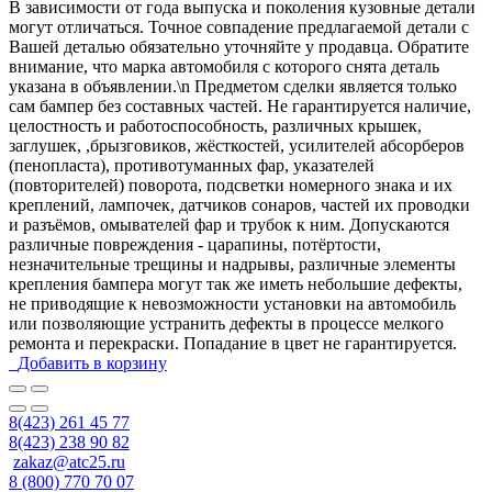
В зависимости от года выпуска и поколения кузовные детали
могут отличаться. Точное совпадение предлагаемой детали с
Вашей деталью обязательно уточняйте у продавца. Обратите
внимание, что марка автомобиля с которого снята деталь
указана в объявлении.\n Предметом сделки является только
сам бампер без составных частей. Не гарантируется наличие,
целостность и работоспособность, различных крышек,
заглушек, ,брызговиков, жёсткостей, усилителей абсорберов
(пенопласта), противотуманных фар, указателей
(повторителей) поворота, подсветки номерного знака и их
креплений, лампочек, датчиков сонаров, частей их проводки
и разъёмов, омывателей фар и трубок к ним. Допускаются
различные повреждения - царапины, потёртости,
незначительные трещины и надрывы, различные элементы
крепления бампера могут так же иметь небольшие дефекты,
не приводящие к невозможности установки на автомобиль
или позволяющие устранить дефекты в процессе мелкого
ремонта и перекраски. Попадание в цвет не гарантируется.
Добавить в корзину
8(423) 261 45 77
8(423) 238 90 82
zakaz@atc25.ru
8 (800) 770 70 07