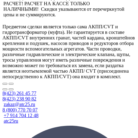
РАСЧЕТ! РАСЧЕТ НА КАССЕ ТОЛЬКО
НАЛИЧНЫМИ! Скидки указываются от перечеркнутой
цены и не суммируются.
Предметом сделки является только сама АКПП/CVT и
гидротрансформатор (муфта). Не гарантируется в составе
АКПП/CVT внутренних гранат, частей кардана, кронштейнов
крепления и подушек, насосов приводов и редукторов отбора
мощности вспомогательных агрегатов. Части проводки,
различные гидравлические и электрические клапана, щупы,
тросы управления могут иметь различные повреждения и
возможно может по требоваться их замена, если раздатка
является неотъемлемой частью АКПП/ CVT (присоединена
непосредственно к АКПП/CVT) она входит в комплект.
8(423) 261 45 77
8(423) 238 90 82
zakaz@atc25.ru
8 (800) 770 70 07
+7 914 704 12 48
atc25ru