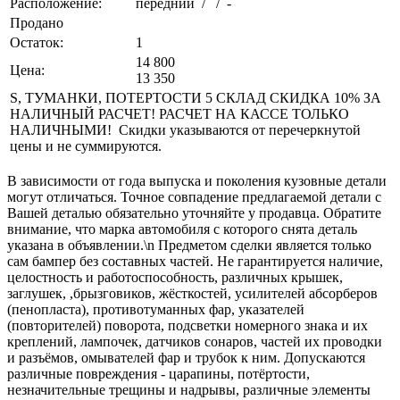
Расположение:
передний / / -
Продано
Остаток:
1
14 800
Цена:
13 350
S, ТУМАНКИ, ПОТЕРТОСТИ 5 СКЛАД СКИДКА 10% ЗА
НАЛИЧНЫЙ РАСЧЕТ! РАСЧЕТ НА КАССЕ ТОЛЬКО
НАЛИЧНЫМИ! Скидки указываются от перечеркнутой
цены и не суммируются.
В зависимости от года выпуска и поколения кузовные детали
могут отличаться. Точное совпадение предлагаемой детали с
Вашей деталью обязательно уточняйте у продавца. Обратите
внимание, что марка автомобиля с которого снята деталь
указана в объявлении.\n Предметом сделки является только
сам бампер без составных частей. Не гарантируется наличие,
целостность и работоспособность, различных крышек,
заглушек, ,брызговиков, жёсткостей, усилителей абсорберов
(пенопласта), противотуманных фар, указателей
(повторителей) поворота, подсветки номерного знака и их
креплений, лампочек, датчиков сонаров, частей их проводки
и разъёмов, омывателей фар и трубок к ним. Допускаются
различные повреждения - царапины, потёртости,
незначительные трещины и надрывы, различные элементы