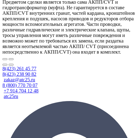
Предметом сделки является только сама АКПП/CVT и
гидротрансформатор (муфта). Не гарантируется в составе
АКПП/CVT внутренних гранат, частей кардана, кронштейнов
крепления и подушек, насосов приводов и редукторов отбора
мощности вспомогательных агрегатов. Части проводки,
различные гидравлические и электрические клапана, щупы,
тросы управления могут иметь различные повреждения и
возможно может по требоваться их замена, если раздатка
является неотъемлемой частью АКПП/ CVT (присоединена
непосредственно к АКПП/CVT) она входит в комплект.
8(423) 261 45 77
8(423) 238 90 82
zakaz@atc25.ru
8 (800) 770 70 07
+7 914 704 12 48
atc25ru