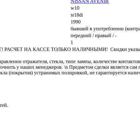
NISSAN AVENIR
w10
sr18di
1990
бывший в употреблении (контр
передний / правый / -
1
АСЧЕТ НА КАССЕ ТОЛЬКО НАЛИЧНЫМИ! Скидки указываются
равлении отражателя, стекла, типе лампы, количестве контакто
нить у наших менеджеров. \n Предметом сделки является сам га
кла (покрытия) устранимых полировкой, не гарантируется налич
тей.