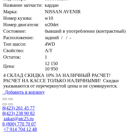
Название запчасти:
кардан
Марка:
NISSAN AVENIR
Номер кузова:
w10
Номер двигателя:
sr20det
Состояние:
бывший в употреблении (контрактный)
Расположение:
задний / / -
Тип шасси:
4WD
Свойство:
A/T
Остаток:
1
12 150
Цена:
10 950
4 СКЛАД СКИДКА 10% ЗА НАЛИЧНЫЙ РАСЧЕТ!
РАСЧЕТ НА КАССЕ ТОЛЬКО НАЛИЧНЫМИ! Скидки
указываются от перечеркнутой цены и не суммируются.
Добавить в корзину
8(423) 261 45 77
8(423) 238 90 82
zakaz@atc25.ru
8 (800) 770 70 07
+7 914 704 12 48