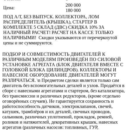
200 000
Цена:
180 000
ПОД A/Т, БЕЗ ВЫПУСК. КОЛЛЕКТОРА, ЛОМ
РАСПРЕДЕЛИТЕЛЬ (КРЫШКА), СТАРТЕР В
КОМПЛЕКТЕ 5 СКЛАД (ДВС) СКИДКА 10% ЗА
НАЛИЧНЫЙ РАСЧЕТ! РАСЧЕТ НА КАССЕ ТОЛЬКО
НАЛИЧНЫМИ! Скидки указываются от перечеркнутой
цены и не суммируются.
ПОДБОР И СОВМЕСТИМОСТЬ ДВИГАТЕЛЕЙ К
РАЗЛИЧНЫМ МОДЕЛЯМ ПРОИЗВЕДЁН ПО СИЛОВОЙ
УСТАНОВКЕ АГРЕГАТА (БЛОК ДВИГАТЕЛЯ ВМЕСТЕ С
ГОЛОВКОЙ БЛОКА ЦИЛИНДРОВ). КОЛЛЕКТОРЫ И
НАВЕСНОЕ ОБОРУДОВАНИЕ ДВИГАТЕЛЕЙ МОГУТ
РАЗЛИЧАТЬСЯ. \n Предметом сделки является только сам
двигатель без вспомогательных деталей и узлов. Продаётся в
сборе с навесными агрегатами и стартером, без катализатора,
без трансмиссии и различных редукторов, (кроме отдельно
оговорённых случаев). Не гарантируется сохранность и
работоспособность датчиков, электроклапанов, свечей,
катушек, трамблёров и их деталей, свечных проводов,
сальников, различных уплотнений, прокладок, ремней,
роликов и натяжителей, декоративных крышек, навесных
агрегатов (различных насосов: топливных, ГУР,