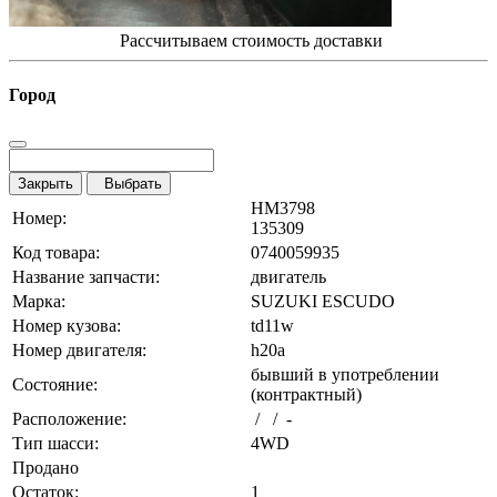
Рассчитываем стоимость доставки
Город
Закрыть
Выбрать
HM3798
Номер:
135309
Код товара:
0740059935
Название запчасти:
двигатель
Марка:
SUZUKI ESCUDO
Номер кузова:
td11w
Номер двигателя:
h20a
бывший в употреблении
Состояние:
(контрактный)
Расположение:
/ / -
Тип шасси:
4WD
Продано
Остаток:
1