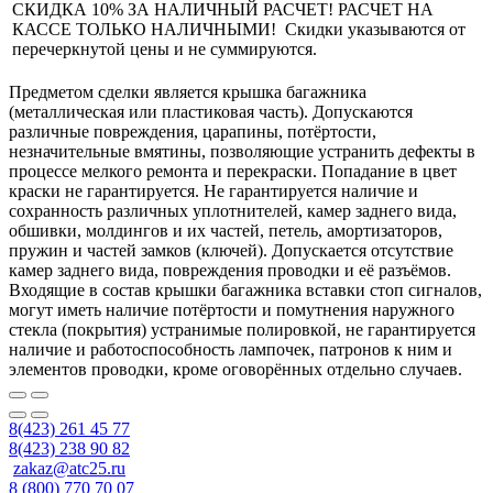
СКИДКА 10% ЗА НАЛИЧНЫЙ РАСЧЕТ! РАСЧЕТ НА
КАССЕ ТОЛЬКО НАЛИЧНЫМИ! Скидки указываются от
перечеркнутой цены и не суммируются.
Предметом сделки является крышка багажника
(металлическая или пластиковая часть). Допускаются
различные повреждения, царапины, потёртости,
незначительные вмятины, позволяющие устранить дефекты в
процессе мелкого ремонта и перекраски. Попадание в цвет
краски не гарантируется. Не гарантируется наличие и
сохранность различных уплотнителей, камер заднего вида,
обшивки, молдингов и их частей, петель, амортизаторов,
пружин и частей замков (ключей). Допускается отсутствие
камер заднего вида, повреждения проводки и её разъёмов.
Входящие в состав крышки багажника вставки стоп сигналов,
могут иметь наличие потёртости и помутнения наружного
стекла (покрытия) устранимые полировкой, не гарантируется
наличие и работоспособность лампочек, патронов к ним и
элементов проводки, кроме оговорённых отдельно случаев.
8(423) 261 45 77
8(423) 238 90 82
zakaz@atc25.ru
8 (800) 770 70 07