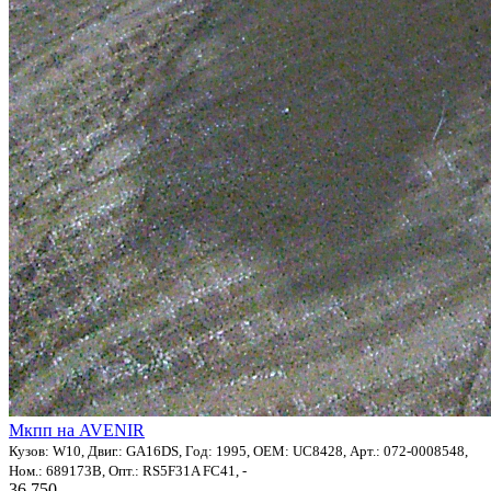
Мкпп на AVENIR
Кузов: W10, Двиг.: GA16DS, Год: 1995, OEM: UC8428, Арт.: 072-0008548,
Ном.: 689173B, Опт.: RS5F31A FC41, -
36 750