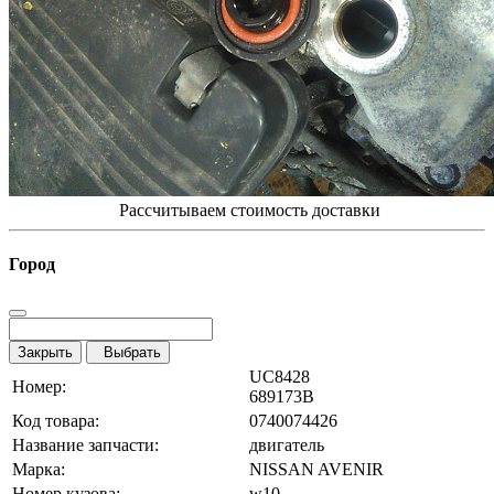
Рассчитываем стоимость доставки
Город
Закрыть
Выбрать
UC8428
Номер:
689173B
Код товара:
0740074426
Название запчасти:
двигатель
Марка:
NISSAN AVENIR
Номер кузова:
w10