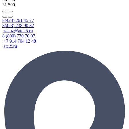
31 500
8(423) 261 45 77
8(423) 238 90 82
zakaz@atc25.ru
8 (800) 770 70 07
+7 914 704 12 48
atc25ru