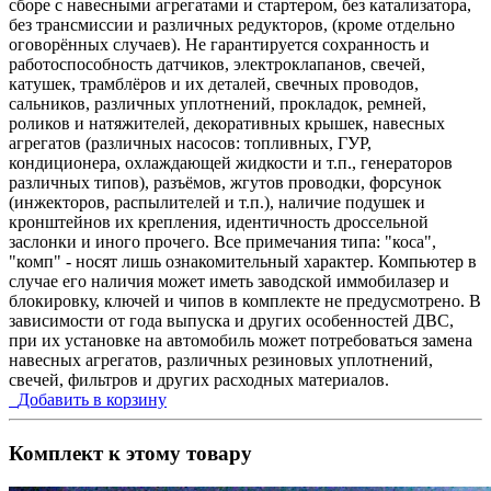
сборе с навесными агрегатами и стартером, без катализатора,
без трансмиссии и различных редукторов, (кроме отдельно
оговорённых случаев). Не гарантируется сохранность и
работоспособность датчиков, электроклапанов, свечей,
катушек, трамблёров и их деталей, свечных проводов,
сальников, различных уплотнений, прокладок, ремней,
роликов и натяжителей, декоративных крышек, навесных
агрегатов (различных насосов: топливных, ГУР,
кондиционера, охлаждающей жидкости и т.п., генераторов
различных типов), разъёмов, жгутов проводки, форсунок
(инжекторов, распылителей и т.п.), наличие подушек и
кронштейнов их крепления, идентичность дроссельной
заслонки и иного прочего. Все примечания типа: "коса",
"комп" - носят лишь ознакомительный характер. Компьютер в
случае его наличия может иметь заводской иммобилазер и
блокировку, ключей и чипов в комплекте не предусмотрено. В
зависимости от года выпуска и других особенностей ДВС,
при их установке на автомобиль может потребоваться замена
навесных агрегатов, различных резиновых уплотнений,
свечей, фильтров и других расходных материалов.
Добавить в корзину
Комплект к этому товару