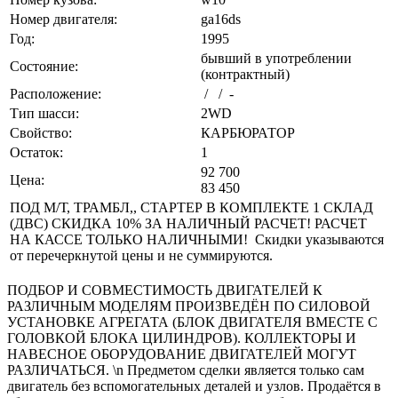
Номер двигателя:
ga16ds
Год:
1995
бывший в употреблении
Состояние:
(контрактный)
Расположение:
/ / -
Тип шасси:
2WD
Свойство:
КАРБЮРАТОР
Остаток:
1
92 700
Цена:
83 450
ПОД M/Т, ТРАМБЛ,, СТАРТЕР В КОМПЛЕКТЕ 1 СКЛАД
(ДВС) СКИДКА 10% ЗА НАЛИЧНЫЙ РАСЧЕТ! РАСЧЕТ
НА КАССЕ ТОЛЬКО НАЛИЧНЫМИ! Скидки указываются
от перечеркнутой цены и не суммируются.
ПОДБОР И СОВМЕСТИМОСТЬ ДВИГАТЕЛЕЙ К
РАЗЛИЧНЫМ МОДЕЛЯМ ПРОИЗВЕДЁН ПО СИЛОВОЙ
УСТАНОВКЕ АГРЕГАТА (БЛОК ДВИГАТЕЛЯ ВМЕСТЕ С
ГОЛОВКОЙ БЛОКА ЦИЛИНДРОВ). КОЛЛЕКТОРЫ И
НАВЕСНОЕ ОБОРУДОВАНИЕ ДВИГАТЕЛЕЙ МОГУТ
РАЗЛИЧАТЬСЯ. \n Предметом сделки является только сам
двигатель без вспомогательных деталей и узлов. Продаётся в