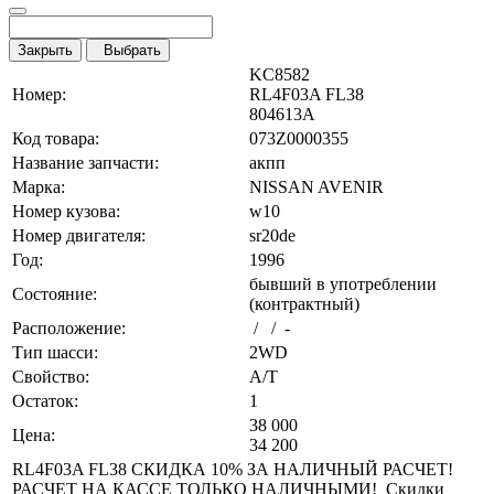
Закрыть
Выбрать
KC8582
Номер:
RL4F03A FL38
804613A
Код товара:
073Z0000355
Название запчасти:
акпп
Марка:
NISSAN AVENIR
Номер кузова:
w10
Номер двигателя:
sr20de
Год:
1996
бывший в употреблении
Состояние:
(контрактный)
Расположение:
/ / -
Тип шасси:
2WD
Свойство:
A/T
Остаток:
1
38 000
Цена:
34 200
RL4F03A FL38 СКИДКА 10% ЗА НАЛИЧНЫЙ РАСЧЕТ!
РАСЧЕТ НА КАССЕ ТОЛЬКО НАЛИЧНЫМИ! Скидки