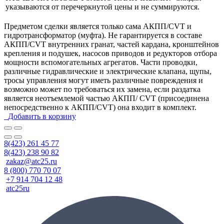
указываются от перечеркнутой цены и не суммируются.
Предметом сделки является только сама АКПП/CVT и
гидротрансформатор (муфта). Не гарантируется в составе
АКПП/CVT внутренних гранат, частей кардана, кронштейнов
крепления и подушек, насосов приводов и редукторов отбора
мощности вспомогательных агрегатов. Части проводки,
различные гидравлические и электрические клапана, щупы,
тросы управления могут иметь различные повреждения и
возможно может по требоваться их замена, если раздатка
является неотъемлемой частью АКПП/ CVT (присоединена
непосредственно к АКПП/CVT) она входит в комплект.
Добавить в корзину
8(423) 261 45 77
8(423) 238 90 82
zakaz@atc25.ru
8 (800) 770 70 07
+7 914 704 12 48
atc25ru