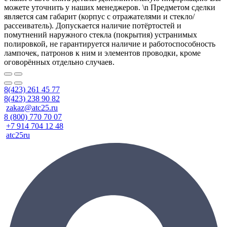
можете уточнить у наших менеджеров. \n Предметом сделки
является сам габарит (корпус с отражателями и стекло/
рассеиватель). Допускается наличие потёртостей и
помутнений наружного стекла (покрытия) устранимых
полировкой, не гарантируется наличие и работоспособность
лампочек, патронов к ним и элементов проводки, кроме
оговорённых отдельно случаев.
8(423) 261 45 77
8(423) 238 90 82
zakaz@atc25.ru
8 (800) 770 70 07
+7 914 704 12 48
atc25ru