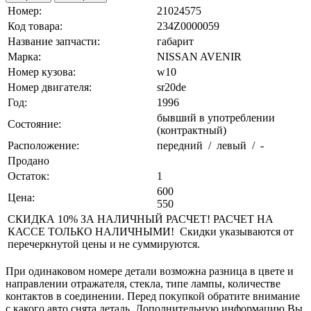
Номер:
21024575
Код товара:
234Z0000059
Название запчасти:
габарит
Марка:
NISSAN AVENIR
Номер кузова:
w10
Номер двигателя:
sr20de
Год:
1996
бывший в употреблении
Состояние:
(контрактный)
Расположение:
передний / левый / -
Продано
Остаток:
1
600
Цена:
550
СКИДКА 10% ЗА НАЛИЧНЫЙ РАСЧЕТ! РАСЧЕТ НА
КАССЕ ТОЛЬКО НАЛИЧНЫМИ! Скидки указываются от
перечеркнутой цены и не суммируются.
При одинаковом номере детали возможна разница в цвете и
направлении отражателя, стекла, типе лампы, количестве
контактов в соединении. Перед покупкой обратите внимание
с какого авто снята деталь. Дополнительную информацию Вы