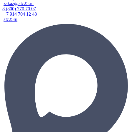
zakaz@atc25.ru
8 (800) 770 70 07
+7 914 704 12 48
atc25ru