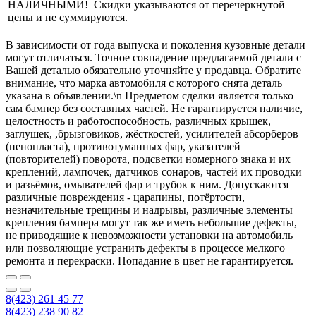
НАЛИЧНЫМИ! Скидки указываются от перечеркнутой
цены и не суммируются.
В зависимости от года выпуска и поколения кузовные детали
могут отличаться. Точное совпадение предлагаемой детали с
Вашей деталью обязательно уточняйте у продавца. Обратите
внимание, что марка автомобиля с которого снята деталь
указана в объявлении.\n Предметом сделки является только
сам бампер без составных частей. Не гарантируется наличие,
целостность и работоспособность, различных крышек,
заглушек, ,брызговиков, жёсткостей, усилителей абсорберов
(пенопласта), противотуманных фар, указателей
(повторителей) поворота, подсветки номерного знака и их
креплений, лампочек, датчиков сонаров, частей их проводки
и разъёмов, омывателей фар и трубок к ним. Допускаются
различные повреждения - царапины, потёртости,
незначительные трещины и надрывы, различные элементы
крепления бампера могут так же иметь небольшие дефекты,
не приводящие к невозможности установки на автомобиль
или позволяющие устранить дефекты в процессе мелкого
ремонта и перекраски. Попадание в цвет не гарантируется.
8(423) 261 45 77
8(423) 238 90 82