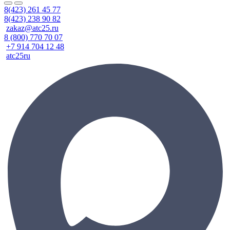
8(423) 261 45 77
8(423) 238 90 82
zakaz@atc25.ru
8 (800) 770 70 07
+7 914 704 12 48
atc25ru