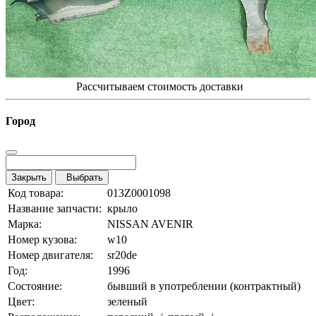
Рассчитываем стоимость доставки
Город
Закрыть
Выбрать
Код товара:
013Z0001098
Название запчасти:
крыло
Марка:
NISSAN AVENIR
Номер кузова:
w10
Номер двигателя:
sr20de
Год:
1996
Состояние:
бывший в употреблении (контрактный)
Цвет:
зеленый