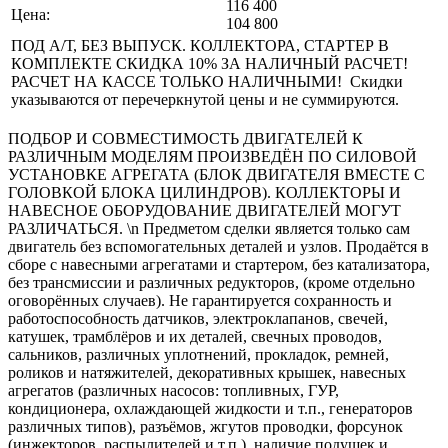
116 400
Цена:
104 800
ПОД А/Т, БЕЗ ВЫПУСК. КОЛЛЕКТОРА, СТАРТЕР В
КОМПЛЕКТЕ СКИДКА 10% ЗА НАЛИЧНЫЙ РАСЧЕТ!
РАСЧЕТ НА КАССЕ ТОЛЬКО НАЛИЧНЫМИ! Скидки
указываются от перечеркнутой цены и не суммируются.
ПОДБОР И СОВМЕСТИМОСТЬ ДВИГАТЕЛЕЙ К
РАЗЛИЧНЫМ МОДЕЛЯМ ПРОИЗВЕДЁН ПО СИЛОВОЙ
УСТАНОВКЕ АГРЕГАТА (БЛОК ДВИГАТЕЛЯ ВМЕСТЕ С
ГОЛОВКОЙ БЛОКА ЦИЛИНДРОВ). КОЛЛЕКТОРЫ И
НАВЕСНОЕ ОБОРУДОВАНИЕ ДВИГАТЕЛЕЙ МОГУТ
РАЗЛИЧАТЬСЯ. \n Предметом сделки является только сам
двигатель без вспомогательных деталей и узлов. Продаётся в
сборе с навесными агрегатами и стартером, без катализатора,
без трансмиссии и различных редукторов, (кроме отдельно
оговорённых случаев). Не гарантируется сохранность и
работоспособность датчиков, электроклапанов, свечей,
катушек, трамблёров и их деталей, свечных проводов,
сальников, различных уплотнений, прокладок, ремней,
роликов и натяжителей, декоративных крышек, навесных
агрегатов (различных насосов: топливных, ГУР,
кондиционера, охлаждающей жидкости и т.п., генераторов
различных типов), разъёмов, жгутов проводки, форсунок
(инжекторов, распылителей и т.п.), наличие подушек и