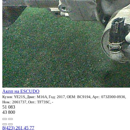
Акпп на ESCUDO
Кузов: YE21S, Двиг.: M16A, Год: 2017, OEM: BC9194, Арт.: 073Z000-0936,
Ном.: 2061737, Опт.: TF73SC, -
51 083
43 800
8(423) 261 45 77