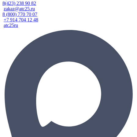
8(423) 238 90 82
zakaz@atc25.ru
8 (800) 770 70 07
+7 914 704 12 48
atc25ru