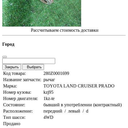
Рассчитываем стоимость доставки
Город
Закрыть
Выбрать
Код товара:
280Z0001699
Название запчасти:
рычаг
Марка:
TOYOTA LAND CRUISER PRADO
Номер кузова:
kzj95
Номер двигателя:
1kz-te
Состояние:
бывший в употреблении (контрактный)
Расположение:
передний / левый / d
Тип шасси:
4WD
Продано