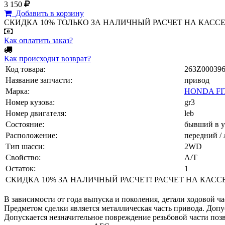
3 150
Добавить в корзину
СКИДКА 10% ТОЛЬКО ЗА НАЛИЧНЫЙ РАСЧЕТ НА КАССЕ МАГА
Как оплатить заказ?
Как происходит возврат?
Код товара:
263Z00039
Название запчасти:
привод
Марка:
HONDA FI
Номер кузова:
gr3
Номер двигателя:
leb
Состояние:
бывший в у
Расположение:
передний / 
Тип шасси:
2WD
Свойство:
A/T
Остаток:
1
СКИДКА 10% ЗА НАЛИЧНЫЙ РАСЧЕТ! РАСЧЕТ НА КАССЕ ТО
В зависимости от года выпуска и поколения, детали ходовой ча
Предметом сделки является металлическая часть привода. Доп
Допускается незначительное повреждение резьбовой части позв