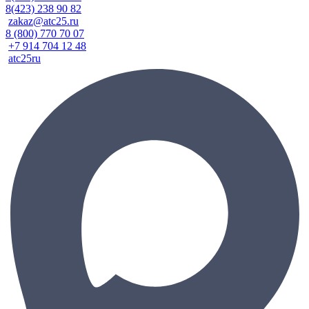
8(423) 238 90 82
zakaz@atc25.ru
8 (800) 770 70 07
+7 914 704 12 48
atc25ru