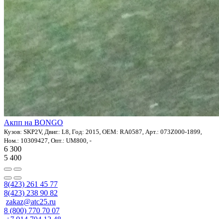
Акпп на BONGO
Кузов: SKP2V, Двиг.: L8, Год: 2015, OEM: RA0587, Арт.: 073Z000-1899,
Ном.: 10309427, Опт.: UM800, -
6 300
5 400
8(423) 261 45 77
8(423) 238 90 82
zakaz@atc25.ru
8 (800) 770 70 07