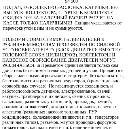
94 500
ПОД А/Т, EGR, ЭЛЕКТРО ЗАСЛОНКА, КАТУШКИ, БЕЗ
ВЫПУСК. КОЛЛЕКТОРА, СТАРТЕР В КОМПЛЕКТЕ
СКИДКА 10% ЗА НАЛИЧНЫЙ РАСЧЕТ! РАСЧЕТ НА
КАССЕ ТОЛЬКО НАЛИЧНЫМИ! Скидки указываются от
перечеркнутой цены и не суммируются.
ПОДБОР И СОВМЕСТИМОСТЬ ДВИГАТЕЛЕЙ К
РАЗЛИЧНЫМ МОДЕЛЯМ ПРОИЗВЕДЁН ПО СИЛОВОЙ
УСТАНОВКЕ АГРЕГАТА (БЛОК ДВИГАТЕЛЯ ВМЕСТЕ С
ГОЛОВКОЙ БЛОКА ЦИЛИНДРОВ). КОЛЛЕКТОРЫ И
НАВЕСНОЕ ОБОРУДОВАНИЕ ДВИГАТЕЛЕЙ МОГУТ
РАЗЛИЧАТЬСЯ. \n Предметом сделки является только сам
двигатель без вспомогательных деталей и узлов. Продаётся в
сборе с навесными агрегатами и стартером, без катализатора,
без трансмиссии и различных редукторов, (кроме отдельно
оговорённых случаев). Не гарантируется сохранность и
работоспособность датчиков, электроклапанов, свечей,
катушек, трамблёров и их деталей, свечных проводов,
сальников, различных уплотнений, прокладок, ремней,
роликов и натяжителей, декоративных крышек, навесных
агрегатов (различных насосов: топливных, ГУР,
кондиционера, охлаждающей жидкости и т.п., генераторов
различных типов), разъёмов, жгутов проводки, форсунок
(инжекторов, распылителей и т.п.), наличие подушек и