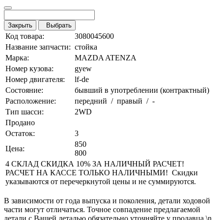
Закрыть
Выбрать
Код товара:
3080045600
Название запчасти:
стойка
Марка:
MAZDA ATENZA
Номер кузова:
gyew
Номер двигателя:
lf-de
Состояние:
бывший в употреблении (контрактный)
Расположение:
передний / правый / -
Тип шасси:
2WD
Продано
Остаток:
3
850
Цена:
800
4 СКЛАД СКИДКА 10% ЗА НАЛИЧНЫЙ РАСЧЕТ!
РАСЧЕТ НА КАССЕ ТОЛЬКО НАЛИЧНЫМИ! Скидки
указываются от перечеркнутой цены и не суммируются.
В зависимости от года выпуска и поколения, детали ходовой
части могут отличаться. Точное совпадение предлагаемой
детали с Вашей деталью обязательно уточняйте у продавца.\n