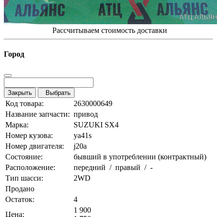
Рассчитываем стоимость доставки
Город
Закрыть
Выбрать
Код товара:
2630000649
Название запчасти:
привод
Марка:
SUZUKI SX4
Номер кузова:
ya41s
Номер двигателя:
j20a
Состояние:
бывший в употреблении (контрактный)
Расположение:
передний / правый / -
Тип шасси:
2WD
Продано
Остаток:
4
1 900
Цена: