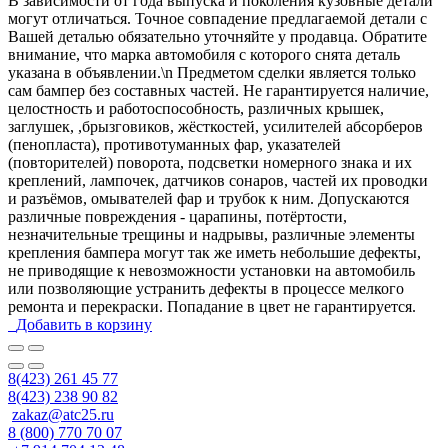
В зависимости от года выпуска и поколения кузовные детали
могут отличаться. Точное совпадение предлагаемой детали с
Вашей деталью обязательно уточняйте у продавца. Обратите
внимание, что марка автомобиля с которого снята деталь
указана в объявлении.\n Предметом сделки является только
сам бампер без составных частей. Не гарантируется наличие,
целостность и работоспособность, различных крышек,
заглушек, ,брызговиков, жёсткостей, усилителей абсорберов
(пенопласта), противотуманных фар, указателей
(повторителей) поворота, подсветки номерного знака и их
креплений, лампочек, датчиков сонаров, частей их проводки
и разъёмов, омывателей фар и трубок к ним. Допускаются
различные повреждения - царапины, потёртости,
незначительные трещины и надрывы, различные элементы
крепления бампера могут так же иметь небольшие дефекты,
не приводящие к невозможности установки на автомобиль
или позволяющие устранить дефекты в процессе мелкого
ремонта и перекраски. Попадание в цвет не гарантируется.
Добавить в корзину
8(423) 261 45 77
8(423) 238 90 82
zakaz@atc25.ru
8 (800) 770 70 07