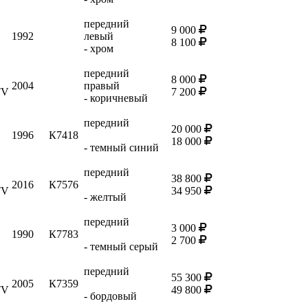
передний
9 000
1992
левый
8 100
- хром
передний
8 000
2004
правый
TV
7 200
- коричневый
передний
20 000
1996
К7418
18 000
- темный синий
передний
38 800
2016
К7576
TV
34 950
- желтый
передний
3 000
1990
К7783
2 700
- темный серый
передний
55 300
2005
К7359
TV
49 800
- бордовый