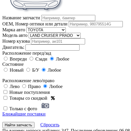
Название запчасти
OEM, Номер оптики или детали
Марка авто
Модель авто
Номер кузова
Двигатель:
Расположение перед/зад
Впереди
Сзади
Любое
Состояние
Новый
Б/У
Любое
Расположение лево/право
Лево
Право
Любое
Новые поступления
Товары со скидкой
Только с фото
Ближайшие поставки
Сбросить
Найти запчасть
По вашему запросу найдено: 347. Последнее обновление: 06.08.