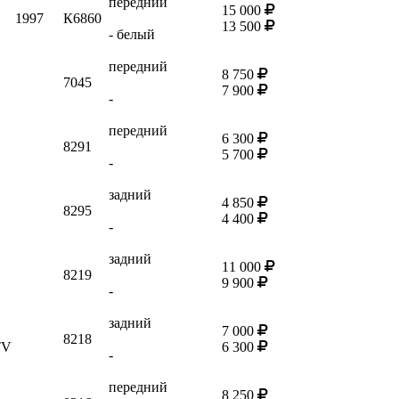
передний
15 000
1997
К6860
13 500
- белый
передний
8 750
7045
7 900
-
передний
6 300
8291
5 700
-
задний
4 850
8295
4 400
-
задний
11 000
8219
9 900
-
задний
7 000
8218
TV
6 300
-
передний
8 250