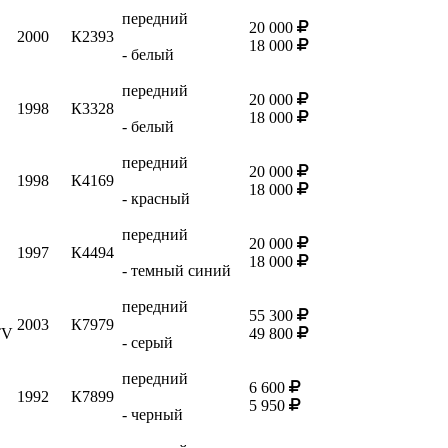
передний
20 000
2000
К2393
18 000
- белый
передний
20 000
1998
К3328
18 000
- белый
передний
20 000
1998
К4169
18 000
- красный
передний
20 000
1997
К4494
18 000
- темный синий
передний
55 300
2003
К7979
TV
49 800
- серый
передний
6 600
1992
К7899
5 950
- черный