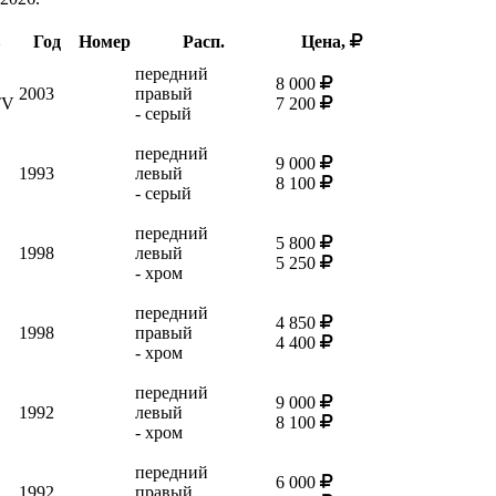
в
Год
Номер
Расп.
Цена,
передний
8 000
2003
правый
TV
7 200
- серый
передний
9 000
1993
левый
8 100
- серый
передний
5 800
1998
левый
5 250
- хром
передний
4 850
1998
правый
4 400
- хром
передний
9 000
1992
левый
8 100
- хром
передний
6 000
1992
правый