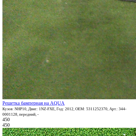
Решетка бамперная на AQUA
Кузов: NHP10, Двиг.: 1NZ-FXE, Год: 2012, OEM: 5311252370, Арт.: 344-
0001128, передний, -
450
450