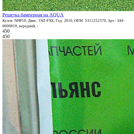
Решетка бамперная на AQUA
Кузов: NHP10, Двиг.: 1NZ-FXE, Год: 2010, OEM: 5311252370, Арт.: 344-
0000819, передний, -
450
450