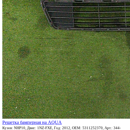
Решетка бамперная на AQUA
Кузов: NHP10, Двиг.: 1NZ-FXE, Год: 2012, OEM: 5311252370, Арт.: 344-