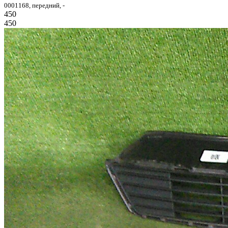
0001168, передний, -
450
450