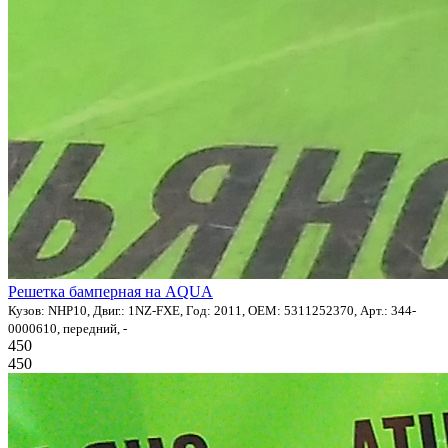
Решетка бамперная на AQUA
Кузов: NHP10, Двиг.: 1NZ-FXE, Год: 2011, OEM: 5311252370, Арт.: 344-
0000610, передний, -
450
450