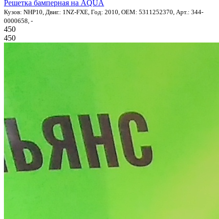
Решетка бамперная на AQUA
Кузов: NHP10, Двиг.: 1NZ-FXE, Год: 2010, OEM: 5311252370, Арт.: 344-
0000658, -
450
450