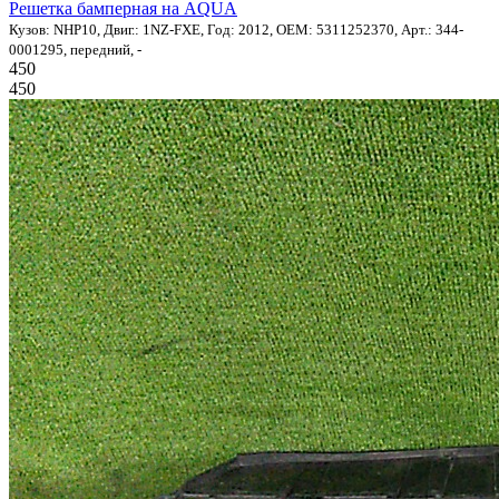
Решетка бамперная на AQUA
Кузов: NHP10, Двиг.: 1NZ-FXE, Год: 2012, OEM: 5311252370, Арт.: 344-
0001295, передний, -
450
450