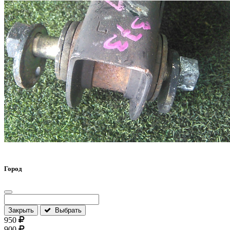
Город
Закрыть
Выбрать
950
900