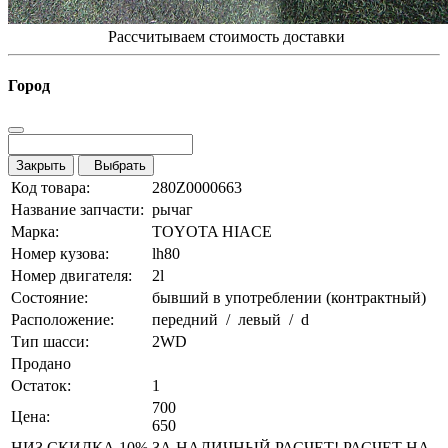
Рассчитываем стоимость доставки
Город
Закрыть
Выбрать
Код товара:
280Z0000663
Название запчасти:
рычаг
Марка:
TOYOTA HIACE
Номер кузова:
lh80
Номер двигателя:
2l
Состояние:
бывший в употреблении (контрактный)
Расположение:
передний / левый / d
Тип шасси:
2WD
Продано
Остаток:
1
700
Цена:
650
НИЗ СКИДКА 10% ЗА НАЛИЧНЫЙ РАСЧЕТ! РАСЧЕТ НА