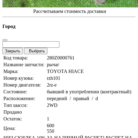
Рассчитываем стоимость доставки
Город
Закрыть
Выбрать
Код товара:
280Z0000761
Название запчасти:
рычаг
Марка:
TOYOTA HIACE
Номер кузова:
rzh101
Номер двигателя:
2rz-e
Состояние:
бывший в употреблении (контрактный)
Расположение:
передний / правый / d
Тип шасси:
2WD
Продано
Остаток:
1
600
Цена:
550
НИЗ СКИДКА 10% ЗА НАЛИЧНЫЙ РАСЧЕТ! РАСЧЕТ НА