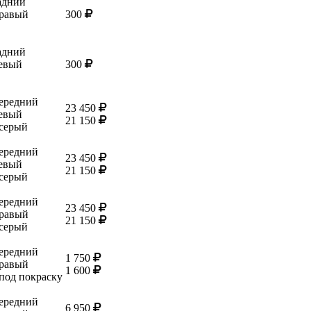
адний
равый
300
адний
евый
300
ередний
23 450
евый
21 150
 серый
ередний
23 450
евый
21 150
 серый
ередний
23 450
равый
21 150
 серый
ередний
1 750
равый
1 600
 под покраску
ередний
6 950