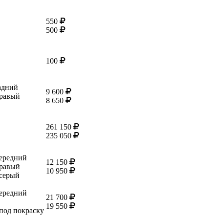
550
500
100
адний
9 600
равый
8 650
261 150
235 050
ередний
12 150
равый
10 950
 серый
ередний
21 700
19 550
 под покраску