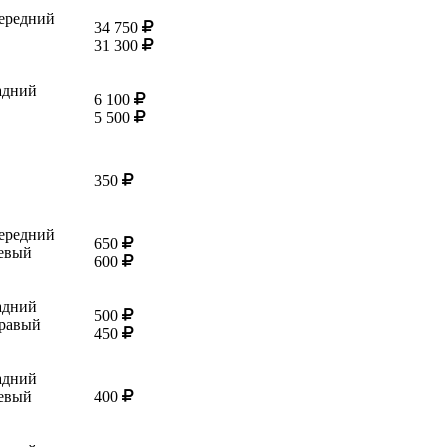
ередний
34 750
31 300
адний
6 100
5 500
350
ередний
650
евый
600
адний
500
равый
450
адний
евый
400