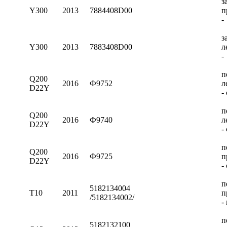
з
Y300
2013
7884408D00
п
-
з
Y300
2013
7883408D00
л
-
п
Q200
2016
Ф9752
л
D22Y
-
п
Q200
2016
Ф9740
л
D22Y
-
п
Q200
2016
Ф9725
п
D22Y
-
п
5182134004
T10
2011
п
/5182134002/
-
п
5182132100