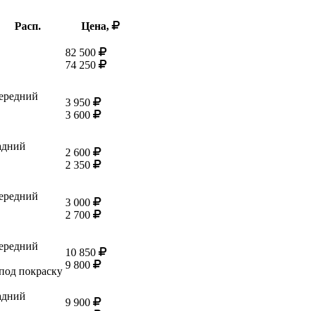
Расп.
Цена,
82 500
74 250
ередний
3 950
3 600
адний
2 600
2 350
ередний
3 000
2 700
ередний
10 850
9 800
 под покраску
адний
9 900