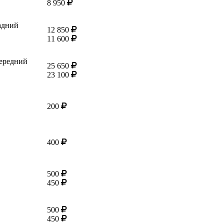
8 950
адний
12 850
11 600
ередний
25 650
23 100
200
400
500
450
500
450