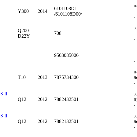
п
6101108D11
Y300
2014
/6101108D00/
-
з
Q200
708
D22Y
-
9503085006
-
п
T10
2013
7875734300
л
-
 II
з
Q12
2012
7882432501
п
-
 II
з
Q12
2012
7882132501
л
-