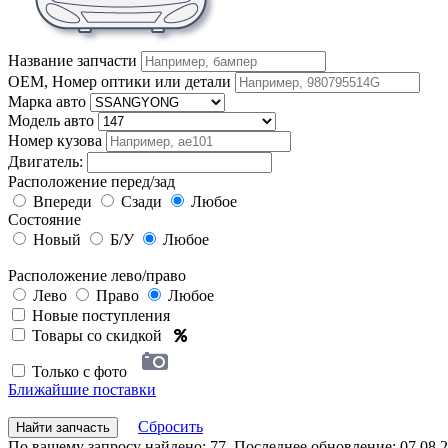
Название запчасти
OEM, Номер оптики или детали
Марка авто
Модель авто
Номер кузова
Двигатель:
Расположение перед/зад
Впереди
Сзади
Любое
Состояние
Новый
Б/У
Любое
Расположение лево/право
Лево
Право
Любое
Новые поступления
Товары со скидкой
Только с фото
Ближайшие поставки
Сбросить
Найти запчасть
По вашему запросу найдено: 77. Последнее обновление: 07.08.2