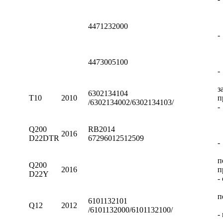
4471232000
-
4473005100
-
з
6302134104
T10
2010
п
/6302134002/6302134103/
-
Q200
RB2014
2016
D22DTR
67296012512509
-
п
Q200
2016
п
D22Y
-
п
6101132101
Q12
2012
/6101132000/6101132100/
-