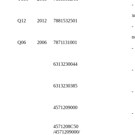
-
з
Q12
2012
7881532501
-
п
Q06
2006
7871131001
-
6313230044
-
6313230385
-
4571209000
-
4571208C50
/4571209000/
-