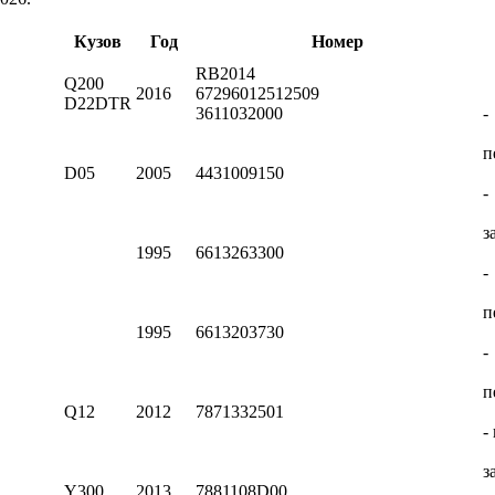
Кузов
Год
Номер
RB2014
Q200
2016
67296012512509
D22DTR
3611032000
-
п
D05
2005
4431009150
-
з
1995
6613263300
-
п
1995
6613203730
-
п
Q12
2012
7871332501
-
з
Y300
2013
7881108D00